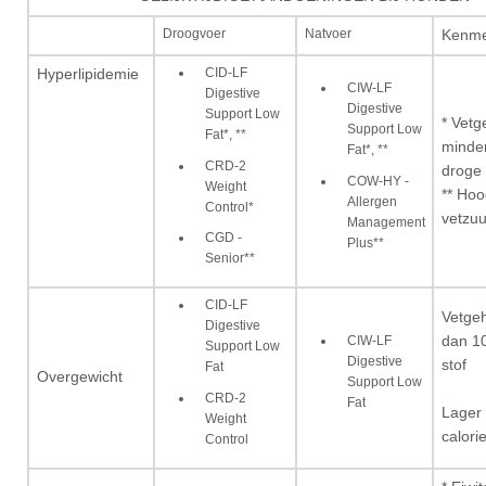
Droogvoer
Natvoer
Kenme
CID-LF
Hyperlipidemie
CIW-LF
Digestive
Digestive
Support Low
* Vetg
Support Low
Fat*, **
minde
Fat*, **
CRD-2
droge 
COW-HY -
Weight
** Ho
Allergen
Control*
vetzuu
Management
CGD -
Plus**
Senior**
CID-LF
Vetgeh
Digestive
CIW-LF
dan 1
Support Low
Digestive
stof
Fat
Overgewicht
Support Low
CRD-2
Fat
Lager 
Weight
calori
Control