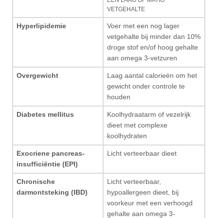
EEN LAAG OF MATIG
VETGEHALTE
Hyperlipidemie
Voer met een nog lager
vetgehalte bij minder dan 10%
droge stof en/of hoog gehalte
aan omega 3-vetzuren
Overgewicht
Laag aantal calorieën om het
gewicht onder controle te
houden
Diabetes mellitus
Koolhydraatarm of vezelrijk
dieet met complexe
koolhydraten
Exocriene pancreas-
Licht verteerbaar dieet
insufficiëntie (EPI)
Chronische
Licht verteerbaar,
darmontsteking (IBD)
hypoallergeen dieet, bij
voorkeur met een verhoogd
gehalte aan omega 3-