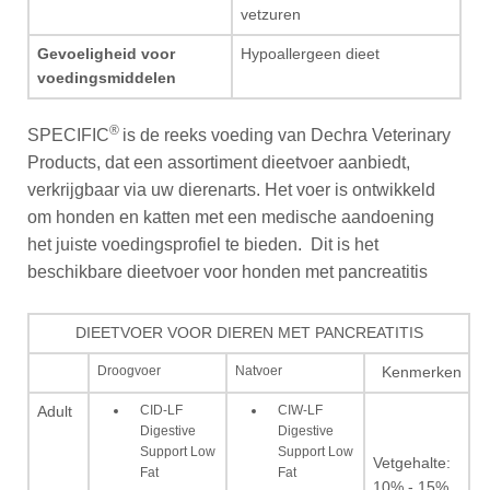
vetzuren
Gevoeligheid voor
Hypoallergeen dieet
voedingsmiddelen
®
SPECIFIC
is de reeks voeding van Dechra Veterinary
Products, dat een assortiment dieetvoer aanbiedt,
verkrijgbaar via uw dierenarts. Het voer is ontwikkeld
om honden en katten met een medische aandoening
het juiste voedingsprofiel te bieden. Dit is het
beschikbare dieetvoer voor honden met pancreatitis
DIEETVOER VOOR DIEREN MET PANCREATITIS
Droogvoer
Natvoer
Kenmerken
CID-LF
CIW-LF
Adult
Digestive
Digestive
Support Low
Support Low
Vetgehalte:
Fat
Fat
10% - 15%