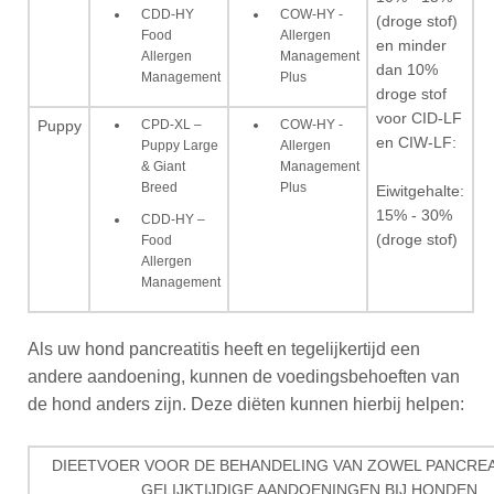
CDD-HY
COW-HY -
(droge stof)
Food
Allergen
en minder
Allergen
Management
dan 10%
Management
Plus
droge stof
voor CID-LF
CPD-XL –
COW-HY -
Puppy
en CIW-LF:
Puppy Large
Allergen
& Giant
Management
Breed
Plus
Eiwitgehalte:
15% - 30%
CDD-HY –
(droge stof)
Food
Allergen
Management
Als uw hond pancreatitis heeft en tegelijkertijd een
andere aandoening, kunnen de voedingsbehoeften van
de hond anders zijn. Deze diëten kunnen hierbij helpen:
DIEETVOER VOOR DE BEHANDELING VAN ZOWEL PANCREAT
GELIJKTIJDIGE AANDOENINGEN BIJ HONDEN