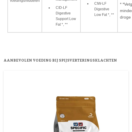
voedingsmiddelen
CIW-LF
* *Vet
CID-LF
Digestive
minde
Digestive
Low Fat *, **
droge 
Support Low
Fat *, **
AANBEVOLEN VOEDING BIJ SPIJSVERTERINGSKLACHTEN