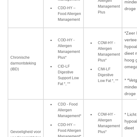
Allergen
minde
Management
CDD-HY –
droge 
Plus
Food Allergen
Management
*Zeer l
vertee
COD-HY -
COW-HY -
Allergen
hypoa
Allergen
Management
dieet 
Management
Chronische
Plus*
hoog 
Plus*
darmontsteking
CID-LF
omega
CIW-LF
(IBD)
Digestive
Digestive
Support Low
* *Vet
Low Fat *, **
Fat *, **
minde
droge 
CDD - Food
Allergen
COW-HY -
* Lich
Management*
Allergen
hypoa
CDD-HY –
Management
dieet
Food Allergen
Gevoeligheid voor
Plus*
Management*