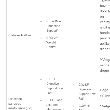
* Eiwi
boven
door h
en
CED-DM –
koolhy
Endocrine
is dit 
Support*
honde
Diabetes Mellitus
CRD-2**
pancre
Weight
gelijkt
Control
diabet
**Vetg
minde
droge 
CID-LF
Digestive
CIW-LF
Support Low
Digestive
Hoge
Fat*
Support Low
vertee
Fat*
Exocriene
CDD - Food
pancreas-
Allergen
COW-HY -
* Vetg
insufficiëntie (EPI)
Management