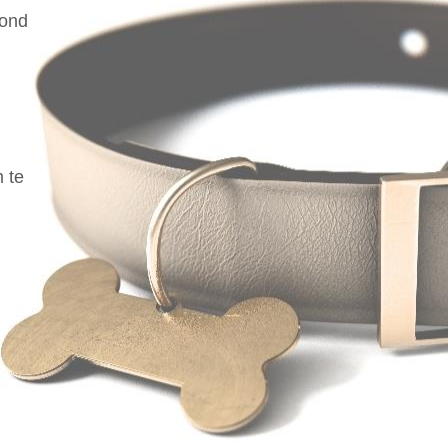
hond
 te