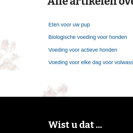
Alle artikelen ov
Eten voor uw pup
Biologische voeding voor honden
Voeding voor actieve honden
Voeding voor elke dag voor volwas
Wist u dat ...