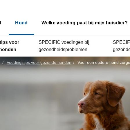
t
Hond
Welke voeding past bij mijn huisdier?
tips voor
SPECIFIC voedingen bij
SPECIFI
 honden
gezondheidsproblemen
gezond
d
Voedingstips voor gezonde honden
Voor een oudere hond zorg