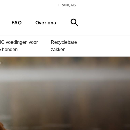
FRANÇAIS
search
FAQ
Over ons
C voedingen voor
Recyclebare
e honden
zakken
en