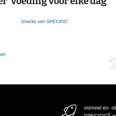
er 'voeding voor elke dag'
Snacks van SPECIFIC
sen
vismeel en -o
®
SPECIFIC
-a