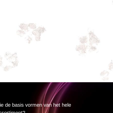
lie de basis vormen van het hele
ssortiment?