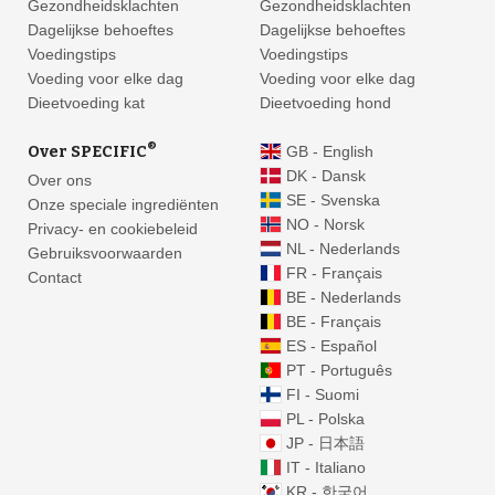
Gezondheidsklachten
Gezondheidsklachten
Dagelijkse behoeftes
Dagelijkse behoeftes
Voedingstips
Voedingstips
Voeding voor elke dag
Voeding voor elke dag
Dieetvoeding kat
Dieetvoeding hond
®
Over SPECIFIC
GB - English
DK - Dansk
Over ons
SE - Svenska
Onze speciale ingrediënten
NO - Norsk
Privacy- en cookiebeleid
NL - Nederlands
Gebruiksvoorwaarden
FR - Français
Contact
BE - Nederlands
BE - Français
ES - Español
PT - Português
FI - Suomi
PL - Polska
JP - 日本語
IT - Italiano
KR - 한국어