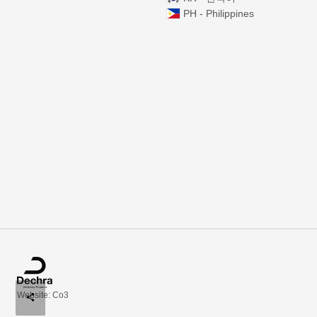
PH - Philippines
Website: Co3
share