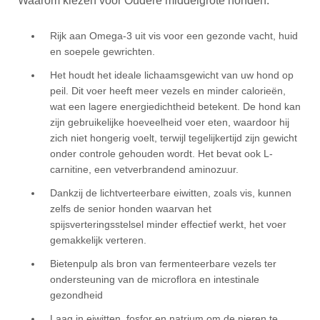
Waarom kiezen voor Oudere middelgrote honden:
Rijk aan Omega-3 uit vis voor een gezonde vacht, huid
en soepele gewrichten.
Het houdt het ideale lichaamsgewicht van uw hond op
peil. Dit voer heeft meer vezels en minder calorieën,
wat een lagere energiedichtheid betekent. De hond kan
zijn gebruikelijke hoeveelheid voer eten, waardoor hij
zich niet hongerig voelt, terwijl tegelijkertijd zijn gewicht
onder controle gehouden wordt. Het bevat ook L-
carnitine, een vetverbrandend aminozuur.
Dankzij de lichtverteerbare eiwitten, zoals vis, kunnen
zelfs de senior honden waarvan het
spijsverteringsstelsel minder effectief werkt, het voer
gemakkelijk verteren.
Bietenpulp als bron van fermenteerbare vezels ter
ondersteuning van de microflora en intestinale
gezondheid
Laag in eiwitten, fosfor en natrium om de nieren te