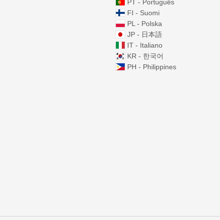
PT - Português
FI - Suomi
PL - Polska
JP - 日本語
IT - Italiano
KR - 한국어
PH - Philippines