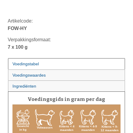
Artikelcode:
FOW-HY
Verpakkingsformaat:
7 x 100 g
Voedingstabel
Voedingswaardes
Ingrediënten
Voedingsgids in gram per dag
Gewicht
Kittens < 4
Kittens < 4-9
Kittens < 9-
Volwassen
in kg
maanden
maanden
12 maanden