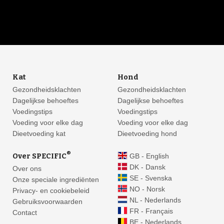
Kat
Hond
Gezondheidsklachten
Gezondheidsklachten
Dagelijkse behoeftes
Dagelijkse behoeftes
Voedingstips
Voedingstips
Voeding voor elke dag
Voeding voor elke dag
Dieetvoeding kat
Dieetvoeding hond
®
Over SPECIFIC
GB - English
DK - Dansk
Over ons
SE - Svenska
Onze speciale ingrediënten
NO - Norsk
Privacy- en cookiebeleid
NL - Nederlands
Gebruiksvoorwaarden
FR - Français
Contact
BE - Nederlands