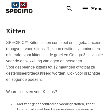
search
menu
Menu
Kitten
SPECIFIC™ Kitten is een compleet en uitgebalanceerd
droogvoer voor kittens. Rijk aan eiwitten, vitaminen en
mineralenvoor kittens in de groei en Omega-3 uit visolie
voor de ontwikkeling van ogen en hersenen.
Voor gespeende kittens tot 12 maanden of totdat ze
gesteriliseerd/gecastreerd worden. Ook voor drachtige
en zogende poezen.
Waarom kiezen voor Kittens?
Met zeer geconcentreerde voedingsstoffen, zodat
kittens, zelfs met hun kleine maagjes, de energie