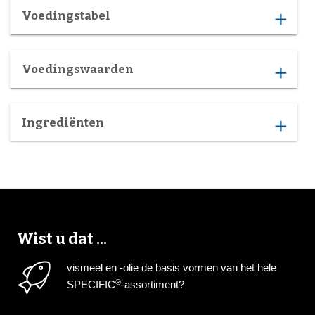
Voedingstabel
add
Voedingswaarden
add
Ingrediënten
add
Wist u dat ...
vismeel en -olie de basis vormen van het hele
®
SPECIFIC
-assortiment?