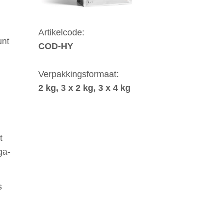
Artikelcode:
unt
COD-HY
Verpakkingsformaat:
2 kg, 3 x 2 kg, 3 x 4 kg
t
ga-
s