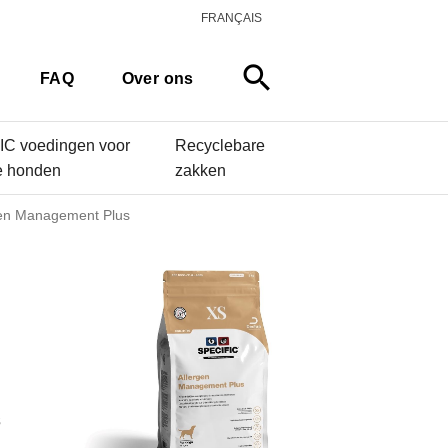
FRANÇAIS
search
FAQ
Over ons
C voedingen voor
Recyclebare
e honden
zakken
en Management Plus
s