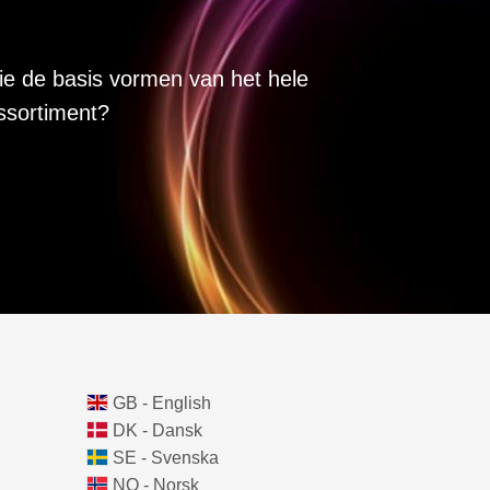
lie de basis vormen van het hele
ssortiment?
GB - English
DK - Dansk
SE - Svenska
NO - Norsk