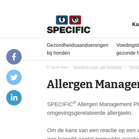
Ka
Gezondheidsaandoeningen
Voedingst
bij honden
gezonde 
U bent hier:
Voeding voor uw huisdier
Hon
Allergen Manage
®
SPECIFIC
Allergen Management Plu
omgevingsgerelateerde allergieën.
Om de kans van een reactie op een vo
een beperkt aantal zorgvuldig gesele