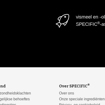
vismeel en -o
®
SPECIFIC
-a
®
ond
Over SPECIFIC
zondheidsklachten
Over ons
elijkse behoeftes
Onze speciale ingrediënten
dingstips
Privacy- en cookiebeleid