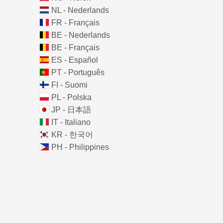
NL - Nederlands
FR - Français
BE - Nederlands
BE - Français
ES - Español
PT - Português
FI - Suomi
PL - Polska
JP - 日本語
IT - Italiano
KR - 한국어
PH - Philippines