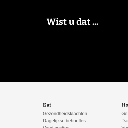
Wist u dat ...
Kat
H
Gezondheidsklachten
Ge
Dagelijkse behoeftes
Dag
Voedingstips
Voe