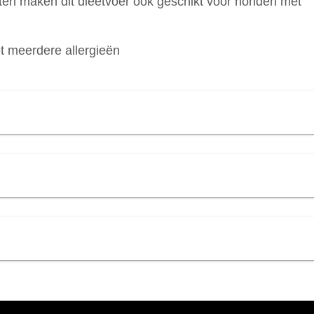
nten maken dit dieetvoer ook geschikt voor honden met
t meerdere allergieën