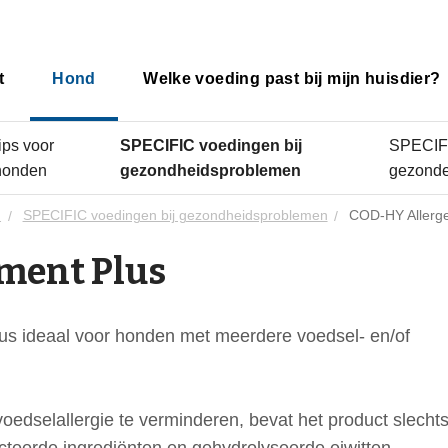
t
Hond
Welke voeding past bij mijn huisdier?
ips voor
SPECIFIC voedingen bij
SPECIFI
honden
gezondheidsproblemen
gezond
d
SPECIFIC voedingen bij gezondheidsproblemen
COD-HY Allerg
ment Plus
s ideaal voor honden met meerdere voedsel- en/of
edselallergie te verminderen, bevat het product slecht
cteerde ingrediënten en gehydrolyseerde eiwitten.