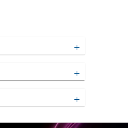
add
add
add