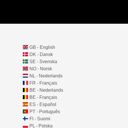
GB - English
DK - Dansk
SE - Svenska
NO - Norsk
NL - Nederlands
FR - Français
BE - Nederlands
BE - Français
ES - Español
PT - Português
FI - Suomi
PL - Polska