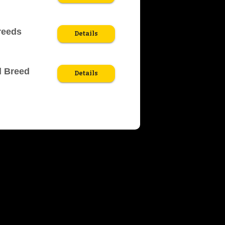
reeds
Details
l Breed
Details