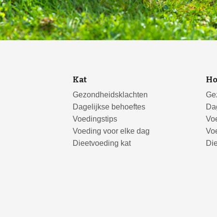
Kat
H
Gezondheidsklachten
Ge
Dagelijkse behoeftes
Dag
Voedingstips
Voe
Voeding voor elke dag
Voe
Dieetvoeding kat
Di