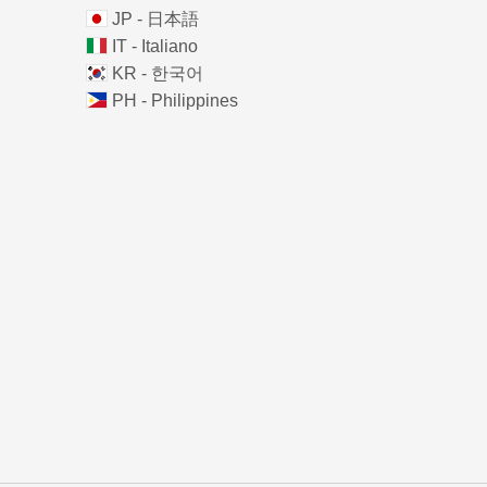
JP - 日本語
IT - Italiano
KR - 한국어
PH - Philippines