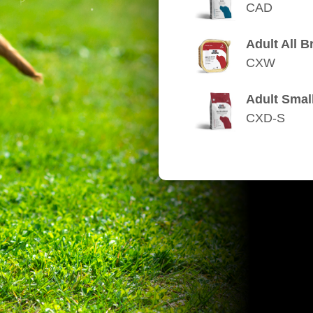
CAD
Adult All B
CXW
Adult Smal
CXD-S