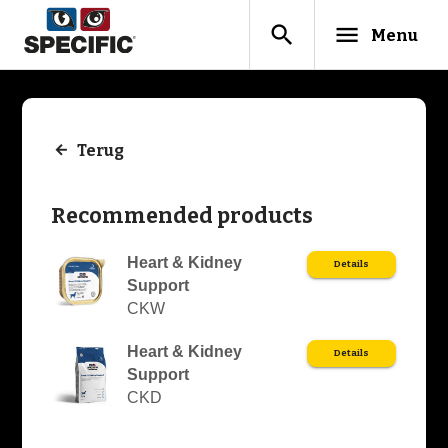
search
menu
Menu
Terug
Recommended products
Heart & Kidney
Details
Support
CKW
Heart & Kidney
Details
Support
CKD