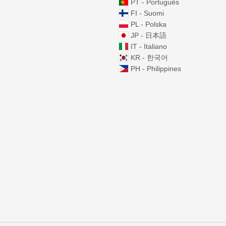
PT - Português
FI - Suomi
PL - Polska
JP - 日本語
IT - Italiano
KR - 한국어
PH - Philippines