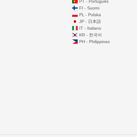
PT - Português
FI - Suomi
PL - Polska
JP - 日本語
IT - Italiano
KR - 한국어
PH - Philippines