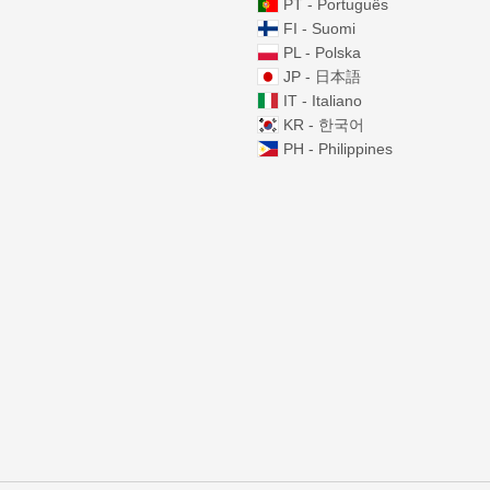
PT - Português
FI - Suomi
PL - Polska
JP - 日本語
IT - Italiano
KR - 한국어
PH - Philippines