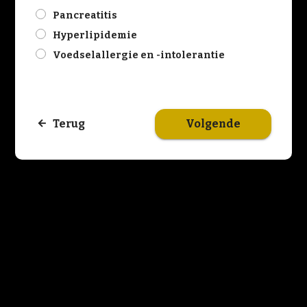
check
Pancreatitis
check
Hyperlipidemie
check
Voedselallergie en -intolerantie
Volgende
Terug