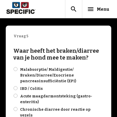
search
menu
Menu
Vraag 5
Waar heeft het braken/diarree
van je hond mee te maken?
check
Malabsorptie/ Maldigestie/
Braken/Diarree/Exocriene
pancreasinsufficiëntie (EPI)
check
IBD / Colitis
check
Acute maagdarmontsteking (gastro-
enteritis)
check
Chronische diarree door reactie op
vezels