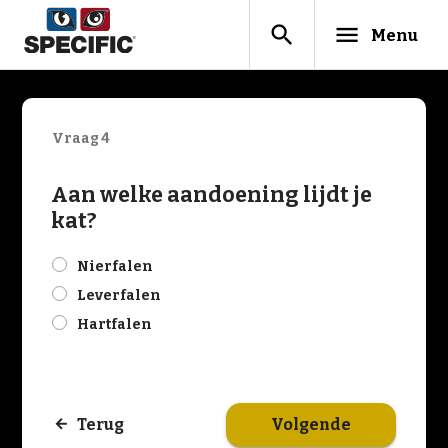
search
menu
Menu
Vraag 4
Aan welke aandoening lijdt je
kat?
check
Nierfalen
check
Leverfalen
check
Hartfalen
Volgende
Terug