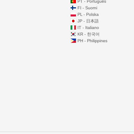
PT - Português
FI - Suomi
PL - Polska
JP - 日本語
IT - Italiano
KR - 한국어
PH - Philippines