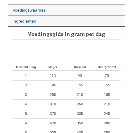
Voedingswaardes
Ingrediënten
Voedingsgids in gram per dag
Gewicht in kg
Mager
Normaal
Overgewicht
1
110
90
75
2
185
155
155
3
250
210
165
4
310
260
210
5
370
305
245
6
420
350
280
8
525
435
350