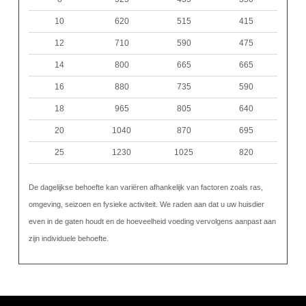
10
620
515
415
12
710
590
475
14
800
665
665
16
880
735
590
18
965
805
640
20
1040
870
695
25
1230
1025
820
De dagelijkse behoefte kan variëren afhankelijk van factoren zoals ras,
omgeving, seizoen en fysieke activiteit. We raden aan dat u uw huisdier
even in de gaten houdt en de hoeveelheid voeding vervolgens aanpast aan
zijn individuele behoefte.