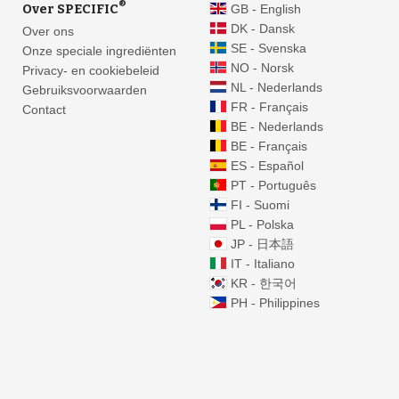
®
Over SPECIFIC
GB - English
DK - Dansk
Over ons
SE - Svenska
Onze speciale ingrediënten
NO - Norsk
Privacy- en cookiebeleid
NL - Nederlands
Gebruiksvoorwaarden
FR - Français
Contact
BE - Nederlands
BE - Français
ES - Español
PT - Português
FI - Suomi
PL - Polska
JP - 日本語
IT - Italiano
KR - 한국어
PH - Philippines