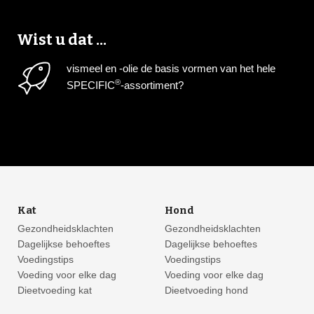
Wist u dat ...
vismeel en -olie de basis vormen van het hele
®
SPECIFIC
-assortiment?
Kat
Hond
Gezondheidsklachten
Gezondheidsklachten
Dagelijkse behoeftes
Dagelijkse behoeftes
Voedingstips
Voedingstips
Voeding voor elke dag
Voeding voor elke dag
Dieetvoeding kat
Dieetvoeding hond