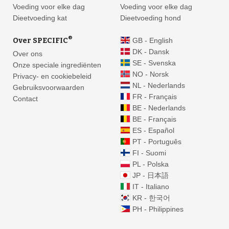
Voeding voor elke dag
Voeding voor elke dag
Dieetvoeding kat
Dieetvoeding hond
®
Over SPECIFIC
GB - English
DK - Dansk
Over ons
SE - Svenska
Onze speciale ingrediënten
NO - Norsk
Privacy- en cookiebeleid
NL - Nederlands
Gebruiksvoorwaarden
FR - Français
Contact
BE - Nederlands
BE - Français
ES - Español
PT - Português
FI - Suomi
8
PL - Polska
22
20
JP - 日本語
IT - Italiano
KR - 한국어
25
PH - Philippines
21