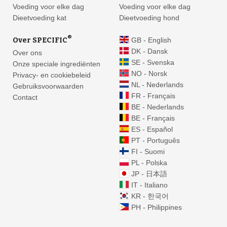
Voeding voor elke dag
Voeding voor elke dag
Dieetvoeding kat
Dieetvoeding hond
®
Over SPECIFIC
GB - English
DK - Dansk
Over ons
SE - Svenska
Onze speciale ingrediënten
NO - Norsk
Privacy- en cookiebeleid
NL - Nederlands
Gebruiksvoorwaarden
FR - Français
Contact
BE - Nederlands
BE - Français
ES - Español
PT - Português
FI - Suomi
PL - Polska
JP - 日本語
IT - Italiano
KR - 한국어
PH - Philippines