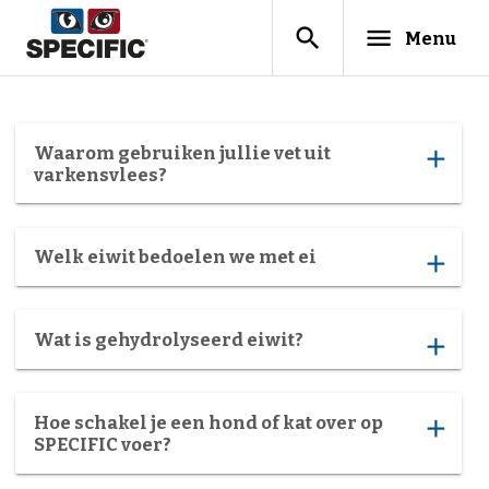
search
menu
Menu
Waarom gebruiken jullie vet uit
add
varkensvlees?
Welk eiwit bedoelen we met ei
add
Wat is gehydrolyseerd eiwit?
add
Hoe schakel je een hond of kat over op
add
SPECIFIC voer?