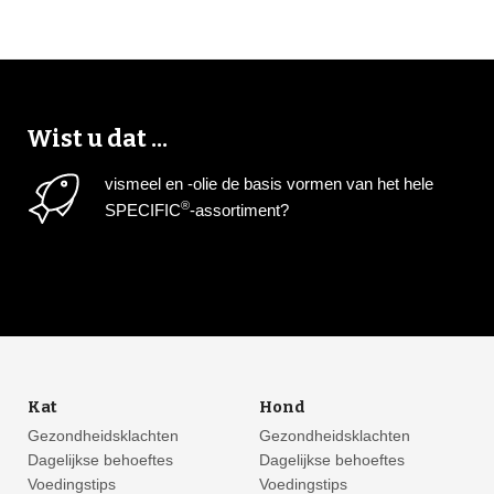
Wist u dat ...
vismeel en -olie de basis vormen van het hele
®
SPECIFIC
-assortiment?
Kat
Hond
Gezondheidsklachten
Gezondheidsklachten
Dagelijkse behoeftes
Dagelijkse behoeftes
Voedingstips
Voedingstips