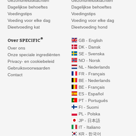
Gezondheidsklachten
Gezondheidsklachten
Dagelijkse behoeftes
Dagelijkse behoeftes
Voedingstips
Voedingstips
Voeding voor elke dag
Voeding voor elke dag
Dieetvoeding kat
Dieetvoeding hond
®
Over SPECIFIC
GB - English
DK - Dansk
Over ons
SE - Svenska
Onze speciale ingrediënten
NO - Norsk
Privacy- en cookiebeleid
NL - Nederlands
Gebruiksvoorwaarden
FR - Français
Contact
BE - Nederlands
BE - Français
ES - Español
PT - Português
FI - Suomi
PL - Polska
JP - 日本語
IT - Italiano
KR - 한국어