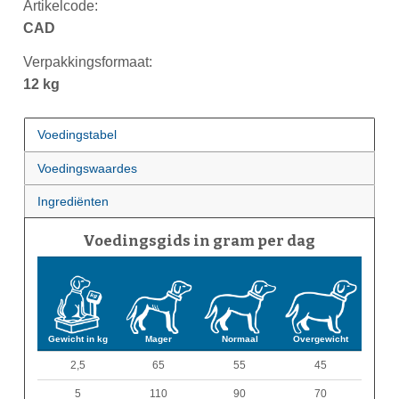
Artikelcode:
CAD
Verpakkingsformaat:
12 kg
Voedingstabel
Voedingswaardes
Ingrediënten
Voedingsgids in gram per dag
Gewicht in kg
Mager
Normaal
Overgewicht
2,5
65
55
45
5
110
90
70