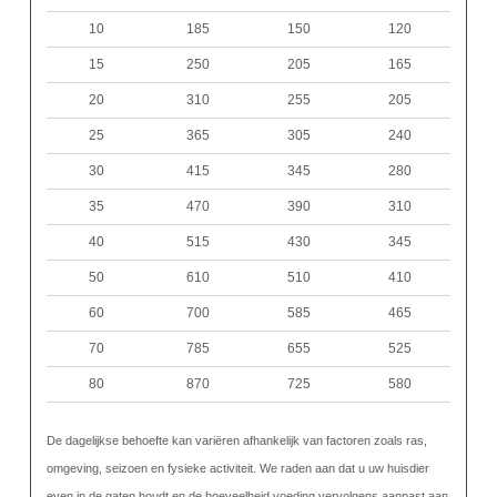
10
185
150
120
15
250
205
165
20
310
255
205
25
365
305
240
30
415
345
280
35
470
390
310
40
515
430
345
50
610
510
410
60
700
585
465
70
785
655
525
80
870
725
580
De dagelijkse behoefte kan variëren afhankelijk van factoren zoals ras,
omgeving, seizoen en fysieke activiteit. We raden aan dat u uw huisdier
even in de gaten houdt en de hoeveelheid voeding vervolgens aanpast aan