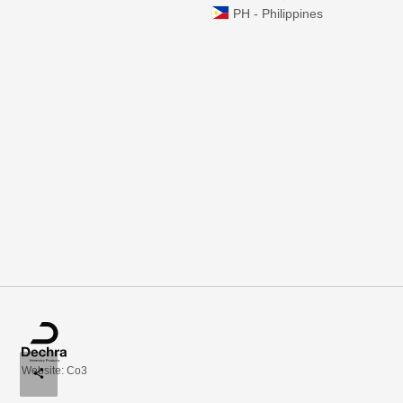
PH - Philippines
Website: Co3
share